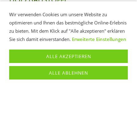
Vollholz (Nadelholz, Laubholz) nach DIN EN 14081-1
Wir verwenden Cookies um unsere Website zu
optimieren und Ihnen das bestmögliche Online-Erlebnis
Homogenes Brettschichtholz aus Nadelholz nach
zu bieten. Mit dem Klick auf "Alle akzeptieren" erklären
DIN EN 14080
Sie sich damit einverstanden.
Erweiterte Einstellungen
Kombiniertes Brettschichtholz aus Nadelholz nach
DIN EN 14080
ALLE AKZEPTIEREN
Homogenes Brettschichtholz aus Buche nach
ALLE ABLEHNEN
Zulassung Z-9.1-679
Kombiniertes Brettschichtholz aus Buche nach
Zulassung Z-9.1-679
SPRACHE
Dialog: Deutsch