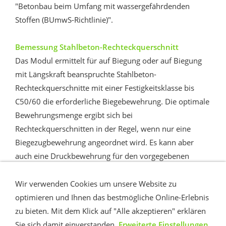
"Betonbau beim Umfang mit wassergefährdenden
Stoffen (BUmwS-Richtlinie)".
Bemessung Stahlbeton-Rechteckquerschnitt
Das Modul ermittelt für auf Biegung oder auf Biegung
mit Längskraft beanspruchte Stahlbeton-
Rechteckquerschnitte mit einer Festigkeitsklasse bis
C50/60 die erforderliche Biegebewehrung. Die optimale
Bewehrungsmenge ergibt sich bei
Rechteckquerschnitten in der Regel, wenn nur eine
Biegezugbewehrung angeordnet wird. Es kann aber
auch eine Druckbewehrung für den vorgegebenen
bezogenen Grenzwert der Druckzonenhöhe x/d = 0,45
(allgemeine Biegung) oder x/d=0,617 (aus
Wir verwenden Cookies um unsere Website zu
wirtschaftlichen Gründen) ermittelt werden (separates
optimieren und Ihnen das bestmögliche Online-Erlebnis
Modul). Nach Definition des Durchmessers und der
zu bieten. Mit dem Klick auf "Alle akzeptieren" erklären
Anzahl der Bewehrungsstäbe wird die vorhandene Zug-
Sie sich damit einverstanden.
Erweiterte Einstellungen